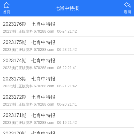
七肖中特报
首页
返回
2023176期：七肖中特报
2023澳门正版资料 670288.com
06-24 21:42
2023175期：七肖中特报
2023澳门正版资料 670288.com
06-23 21:42
2023174期：七肖中特报
2023澳门正版资料 670288.com
06-22 21:41
2023173期：七肖中特报
2023澳门正版资料 670288.com
06-21 21:42
2023172期：七肖中特报
2023澳门正版资料 670288.com
06-20 21:41
2023171期：七肖中特报
2023澳门正版资料 670288.com
06-19 21:42
2023170期：七肖中特报