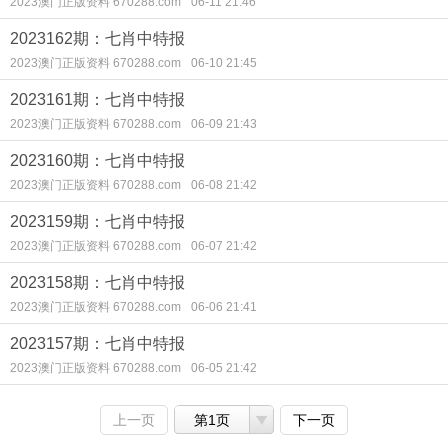
2023澳门正版资料 670288.com
06-11 21:46
2023162期：七肖中特报
2023澳门正版资料 670288.com
06-10 21:45
2023161期：七肖中特报
2023澳门正版资料 670288.com
06-09 21:43
2023160期：七肖中特报
2023澳门正版资料 670288.com
06-08 21:42
2023159期：七肖中特报
2023澳门正版资料 670288.com
06-07 21:42
2023158期：七肖中特报
2023澳门正版资料 670288.com
06-06 21:41
2023157期：七肖中特报
2023澳门正版资料 670288.com
06-05 21:42
上一页
第1页
下一页