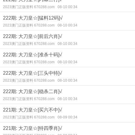
2023澳门正版资料 670288.com
08-10 00:34
222期: 大刀皇☆[猛料12码]√
2023澳门正版资料 670288.com
08-10 00:34
222期: 大刀皇☆[前后六肖]√
2023澳门正版资料 670288.com
08-10 00:34
222期: 大刀皇☆[准杀十码]√
2023澳门正版资料 670288.com
08-10 00:34
222期: 大刀皇☆[三头中特]√
2023澳门正版资料 670288.com
08-10 00:34
222期: 大刀皇☆[稳杀二肖]√
2023澳门正版资料 670288.com
08-10 00:34
221期: 大刀皇☆[买六不中]√
2023澳门正版资料 670288.com
08-09 00:34
221期: 大刀皇☆[特四季肖]√