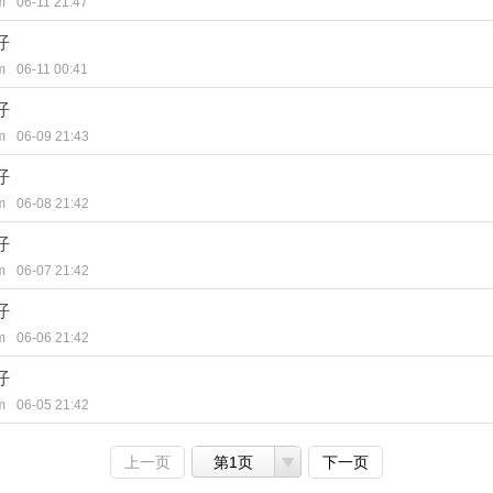
m
06-11 21:47
仔
m
06-11 00:41
仔
m
06-09 21:43
仔
m
06-08 21:42
仔
m
06-07 21:42
仔
m
06-06 21:42
仔
m
06-05 21:42
上一页
第1页
下一页