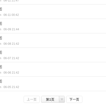
m
06-11 21:47
图
m
06-11 00:42
图
m
06-09 21:44
图
m
06-08 21:42
图
m
06-07 21:42
图
m
06-06 21:42
图
m
06-05 21:42
上一页
第1页
下一页